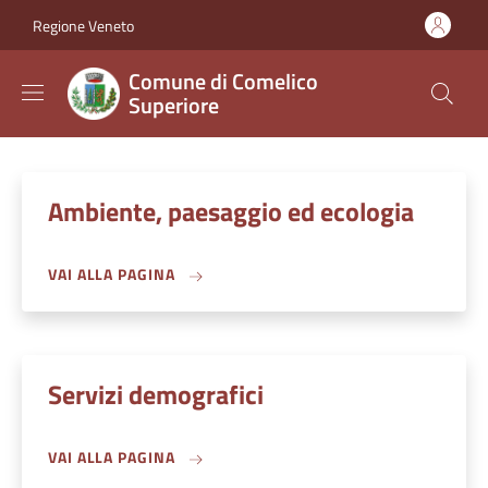
Salta al contenuto principale
Skip to footer content
Regione Veneto
Comune di Comelico
Superiore
Ambiente, paesaggio ed ecologia
VAI ALLA PAGINA
Servizi demografici
VAI ALLA PAGINA