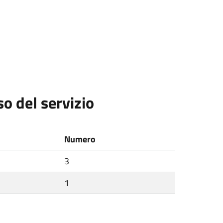
so del servizio
Numero
3
1