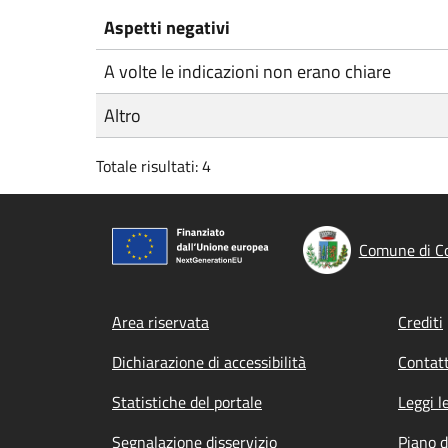
Aspetti negativi
A volte le indicazioni non erano chiare
Altro
Totale risultati: 4
Comune di Co
Footer menu
Area riservata
Crediti
Dichiarazione di accessibilità
Contatt
Statistiche del portale
Leggi l
Segnalazione disservizio
Piano d