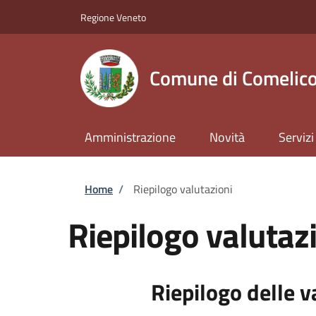
Salta al contenuto principale
Skip to footer content
Regione Veneto
Comune di Comelico
Amministrazione
Novità
Servizi
Briciole di pane
Home
/
Riepilogo valutazioni
Riepilogo valutaz
Riepilogo delle v