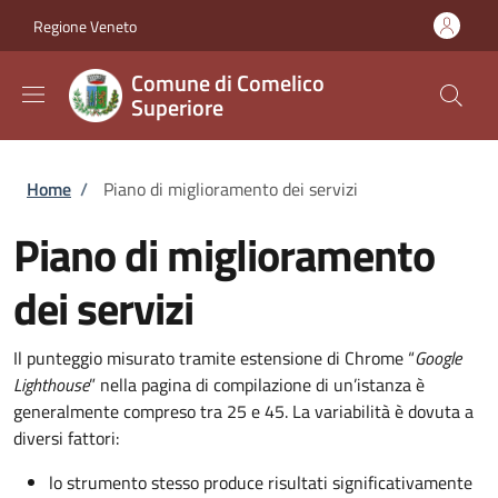
Salta al contenuto principale
Skip to footer content
Regione Veneto
Comune di Comelico
Superiore
Briciole di pane
Home
/
Piano di miglioramento dei servizi
Piano di miglioramento
dei servizi
Il punteggio misurato tramite estensione di Chrome “
Google
Lighthouse
” nella pagina di compilazione di un’istanza è
generalmente compreso tra 25 e 45. La variabilità è dovuta a
diversi fattori:
lo strumento stesso produce risultati significativamente