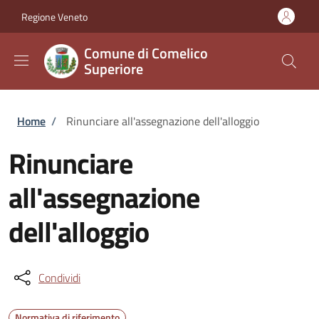
Salta al contenuto principale
Skip to footer content
Regione Veneto
Comune di Comelico
Superiore
Briciole di pane
Home
/
Rinunciare all'assegnazione dell'alloggio
Rinunciare
all'assegnazione
dell'alloggio
Condividi
Normativa di riferimento