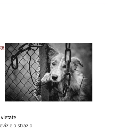
ge
 vietate
vizie o strazio