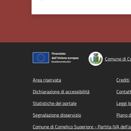
Comune di Co
Footer menu
Area riservata
Crediti
Dichiarazione di accessibilità
Contatt
Statistiche del portale
Leggi l
Segnalazione disservizio
Piano d
Comune di Comelico Superiore - Partita IVA dell