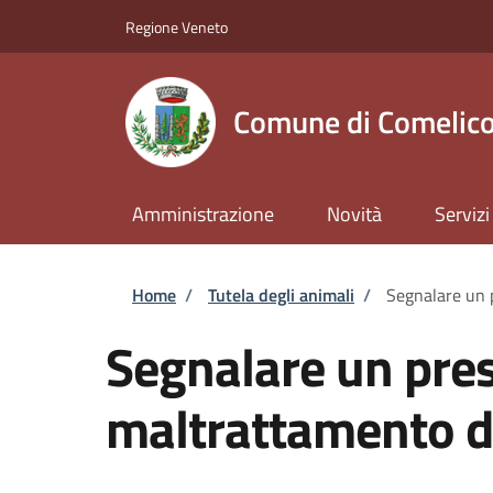
Salta al contenuto principale
Skip to footer content
Regione Veneto
Comune di Comelico
Amministrazione
Novità
Servizi
Briciole di pane
Home
/
Tutela degli animali
/
Segnalare un 
Segnalare un pre
maltrattamento d