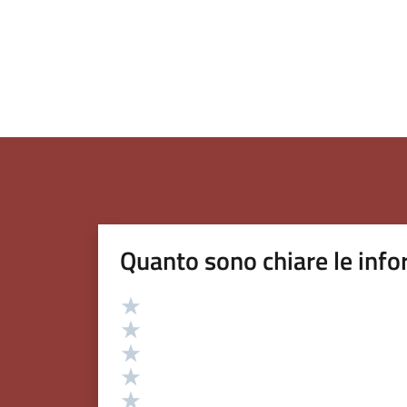
Quanto sono chiare le info
Valutazione
Valuta 5 stelle su 5
Valuta 4 stelle su 5
Valuta 3 stelle su 5
Valuta 2 stelle su 5
Valuta 1 stelle su 5