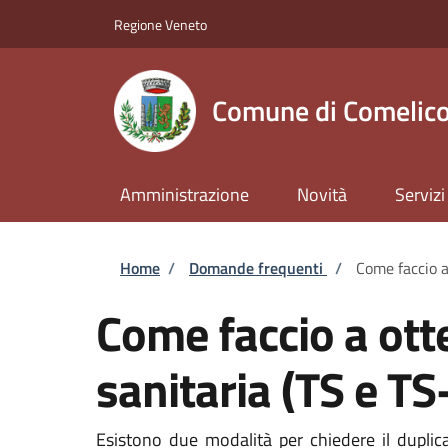
Salta al contenuto principale
Skip to footer content
Regione Veneto
Comune di Comelico
Amministrazione
Novità
Servizi
Briciole di pane
Home
/
Domande frequenti
/
Come faccio a
Come faccio a otte
sanitaria (TS e T
Esistono due modalità per chiedere il duplicat