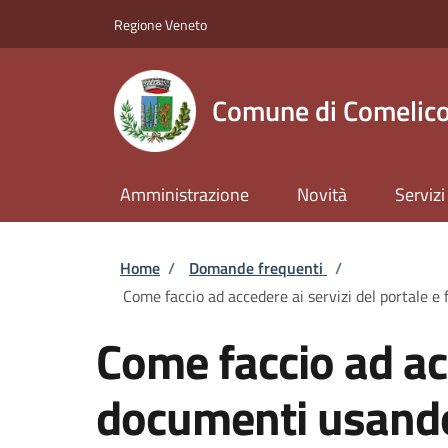
Salta al contenuto principale
Skip to footer content
Regione Veneto
Comune di Comelico
Amministrazione
Novità
Servizi
Briciole di pane
Home
/
Domande frequenti
/
Come faccio ad accedere ai servizi del portale 
Come faccio ad acc
documenti usando 