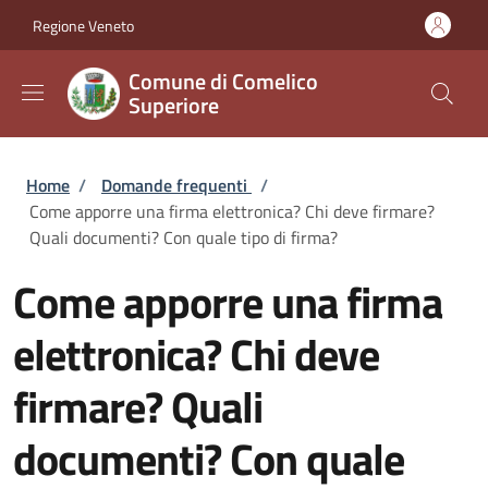
Salta al contenuto principale
Skip to footer content
Regione Veneto
Comune di Comelico
Superiore
Briciole di pane
Home
/
Domande frequenti
/
Come apporre una firma elettronica? Chi deve firmare?
Quali documenti? Con quale tipo di firma?
Come apporre una firma
elettronica? Chi deve
firmare? Quali
documenti? Con quale