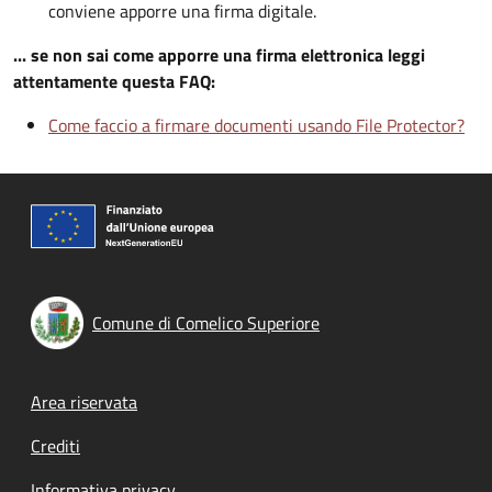
conviene apporre una firma digitale.
... se non sai come apporre una firma elettronica leggi
attentamente questa FAQ:
Come faccio a firmare documenti usando File Protector?
Comune di Comelico Superiore
Footer menu
Area riservata
Crediti
Informativa privacy