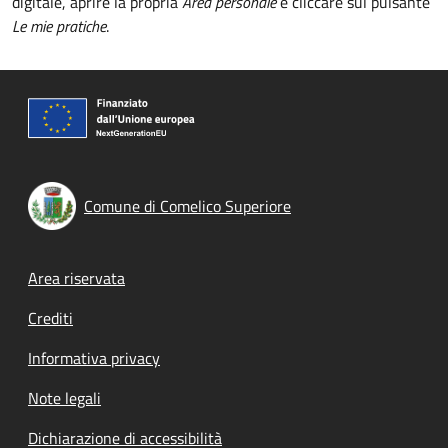
digitale, aprire la propria
Area personale
e cliccare sul pulsante
Le mie pratiche
.
Comune di Comelico Superiore
Footer menu
Area riservata
Crediti
Informativa privacy
Note legali
Dichiarazione di accessibilità