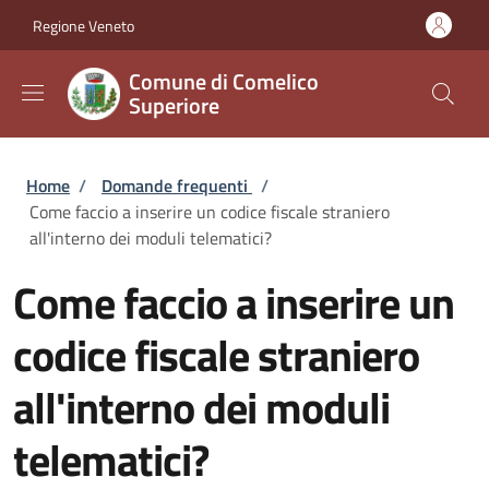
Salta al contenuto principale
Skip to footer content
Regione Veneto
Comune di Comelico
Superiore
Briciole di pane
Home
/
Domande frequenti
/
Come faccio a inserire un codice fiscale straniero
all'interno dei moduli telematici?
Come faccio a inserire un
codice fiscale straniero
all'interno dei moduli
telematici?