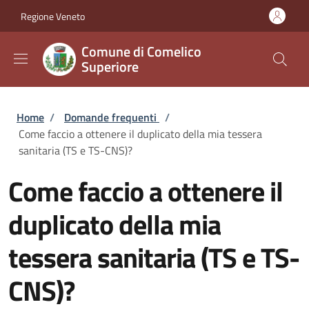
Salta al contenuto principale
Skip to footer content
Regione Veneto
Comune di Comelico
Superiore
Briciole di pane
Home
/
Domande frequenti
/
Come faccio a ottenere il duplicato della mia tessera
sanitaria (TS e TS-CNS)?
Come faccio a ottenere il
duplicato della mia
tessera sanitaria (TS e TS-
CNS)?