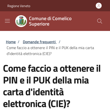
Salta al contenuto principale
Skip to footer content
Regione Veneto
Comune di Comelico
Superiore
Briciole di pane
Home
/
Domande frequenti
/
Come faccio a ottenere il PIN e il PUK della mia carta
d'identità elettronica (CIE)?
Come faccio a ottenere il
PIN e il PUK della mia
carta d'identità
elettronica (CIE)?