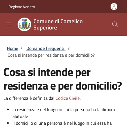
Salta al contenuto principale
Skip to footer content
Regione Veneto
Comune di Comelico
Superiore
Briciole di pane
Home
/
Domande frequenti
/
Cosa si intende per residenza e per domicilio?
Cosa si intende per
residenza e per domicilio?
La differenza è definita dal
Codice Civile
:
la residenza è nel luogo in cui la persona ha la dimora
abituale
il domicilio di una persona è nel luogo in cui essa ha