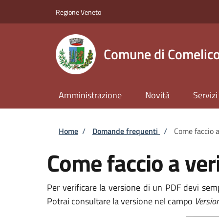
Salta al contenuto principale
Skip to footer content
Regione Veneto
Comune di Comelico
Amministrazione
Novità
Servizi
Briciole di pane
Home
/
Domande frequenti
/
Come faccio a
Come faccio a veri
Per verificare la versione di un PDF devi semp
Potrai consultare la versione nel campo
Versio