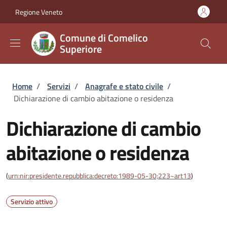
Salta al contenuto principale
Skip to footer content
Regione Veneto
Comune di Comelico
Superiore
Briciole di pane
Home
/
Servizi
/
Anagrafe e stato civile
/
Dichiarazione di cambio abitazione o residenza
Dichiarazione di cambio
abitazione o residenza
(
urn:nir:presidente.repubblica:decreto:1989-05-30;223~art13
)
Servizio attivo