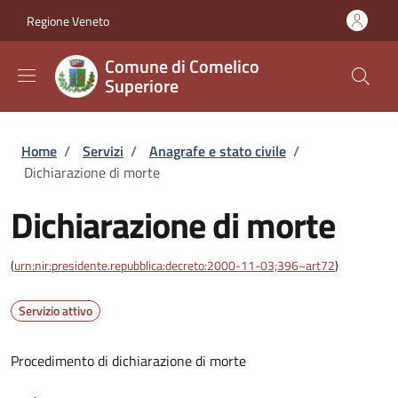
Salta al contenuto principale
Skip to footer content
Regione Veneto
Comune di Comelico
Superiore
Briciole di pane
Home
/
Servizi
/
Anagrafe e stato civile
/
Dichiarazione di morte
Dichiarazione di morte
(
urn:nir:presidente.repubblica:decreto:2000-11-03;396~art72
)
Servizio attivo
Procedimento di dichiarazione di morte