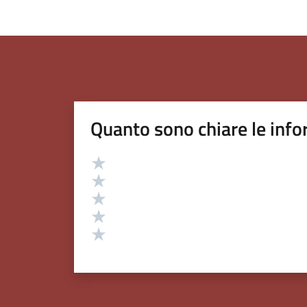
Quanto sono chiare le info
Valutazione
Valuta 5 stelle su 5
Valuta 4 stelle su 5
Valuta 3 stelle su 5
Valuta 2 stelle su 5
Valuta 1 stelle su 5