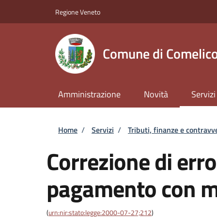
Salta al contenuto principale
Skip to footer content
Regione Veneto
Comune di Comelico
Amministrazione
Novità
Servizi
Briciole di pane
Home
/
Servizi
/
Tributi, finanze e contravv
Correzione di error
pagamento con m
(
urn:nir:stato:legge:2000-07-27;212
)