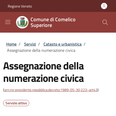
Salta al contenuto principale
Skip to footer content
Regione Veneto
Comune di Comelico
Superiore
Briciole di pane
Home
/
Servizi
/
Catasto e urbanistica
/
Assegnazione della numerazione civica
Assegnazione della
numerazione civica
(
urn:nir:presidente.repubblica:decreto:1989-05-30;223~art43
)
Servizio attivo