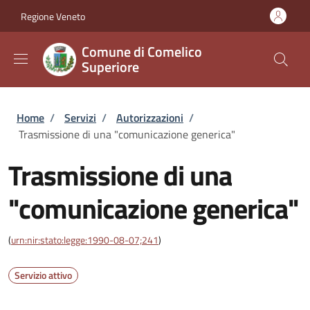
Salta al contenuto principale
Skip to footer content
Regione Veneto
Comune di Comelico
Superiore
Briciole di pane
Home
/
Servizi
/
Autorizzazioni
/
Trasmissione di una "comunicazione generica"
Trasmissione di una
"comunicazione generica"
(
urn:nir:stato:legge:1990-08-07;241
)
Servizio attivo