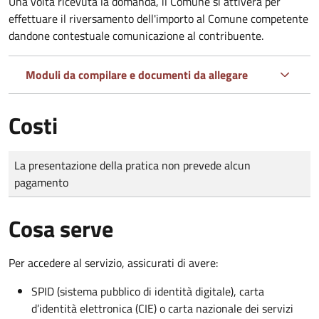
Una volta ricevuta la domanda, il Comune si attiverà per
effettuare il riversamento dell'importo al Comune competente
dandone contestuale comunicazione al contribuente.
Moduli da compilare e documenti da allegare
Costi
Tipo di pagamento
Importo
La presentazione della pratica non prevede alcun
pagamento
Cosa serve
Per accedere al servizio, assicurati di avere:
SPID (sistema pubblico di identità digitale), carta
d’identità elettronica (CIE) o carta nazionale dei servizi