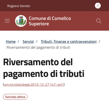
Salta al contenuto principale
Skip to footer content
Regione Veneto
Comune di Comelico
Superiore
Briciole di pane
Home
/
Servizi
/
Tributi, finanze e contravvenzioni
/
Riversamento del pagamento di tributi
Riversamento del
pagamento di tributi
(
urn:nir:stato:legge:2013-12-27;147~art1
)
Servizio attivo