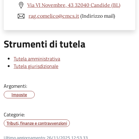
Via VI Novembre, 43 32040 Candide (BL)
rag.comelico@cmcs.it
(Indirizzo mail)
Strumenti di tutela
Tutela amministrativa
Tutela giurisdizionale
Argomenti:
Imposte
Categorie:
Tributi, finanze e contravvenzioni
Ultimo aggiornamento:
26/11/2025 12:53.33