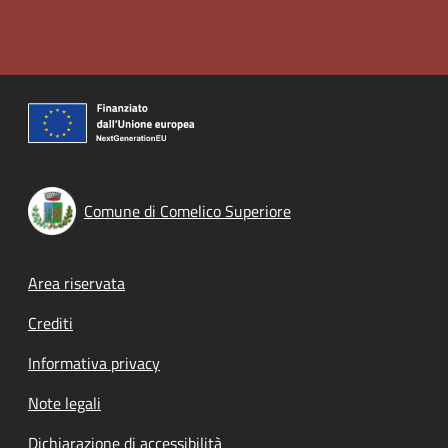
Comune di Comelico Superiore
Footer menu
Area riservata
Crediti
Informativa privacy
Note legali
Dichiarazione di accessibilità