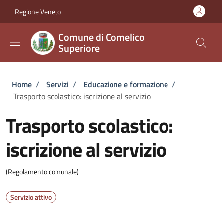
Salta al contenuto principale
Skip to footer content
Regione Veneto
Comune di Comelico
Superiore
Briciole di pane
Home
/
Servizi
/
Educazione e formazione
/
Trasporto scolastico: iscrizione al servizio
Trasporto scolastico:
iscrizione al servizio
(Regolamento comunale)
Servizio attivo