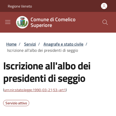
Salta al contenuto principale
Skip to footer content
Regione Veneto
Comune di Comelico
Superiore
Briciole di pane
Home
/
Servizi
/
Anagrafe e stato civile
/
Iscrizione all'albo dei presidenti di seggio
Iscrizione all'albo dei
presidenti di seggio
(
urn:nir:stato:legge:1990-03-21;53~art1
)
Servizio attivo