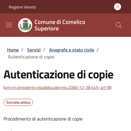
Salta al contenuto principale
Skip to footer content
Regione Veneto
Comune di Comelico
Superiore
Briciole di pane
Home
/
Servizi
/
Anagrafe e stato civile
/
Autenticazione di copie
Autenticazione di copie
(
urn:nir:presidente.repubblica:decreto:2000-12-28;445~art18
)
Servizio attivo
Procedimento di autenticazione di copie