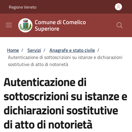
Salta al contenuto principale
Skip to footer content
Regione Veneto
Comune di Comelico
Superiore
Briciole di pane
Home
/
Servizi
/
Anagrafe e stato civile
/
Autenticazione di sottoscrizioni su istanze e dichiarazioni
sostitutive di atto di notorietà
Autenticazione di
sottoscrizioni su istanze e
dichiarazioni sostitutive
di atto di notorietà