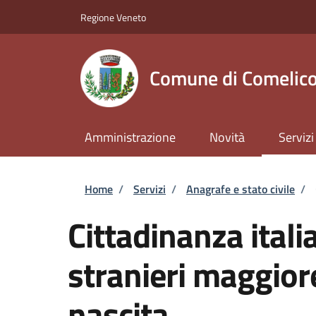
Salta al contenuto principale
Skip to footer content
Regione Veneto
Comune di Comelico
Amministrazione
Novità
Servizi
Briciole di pane
Home
/
Servizi
/
Anagrafe e stato civile
/
Cittadinanza itali
stranieri maggiore
nascita