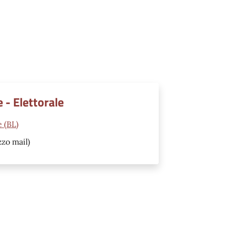
e - Elettorale
 (BL)
zzo mail)