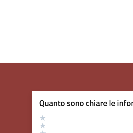
Quanto sono chiare le info
Valutazione
Valuta 5 stelle su 5
Valuta 4 stelle su 5
Valuta 3 stelle su 5