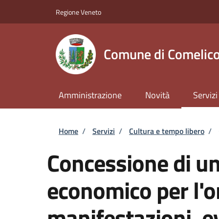
Salta al contenuto principale
Skip to footer content
Regione Veneto
Comune di Comelico
Amministrazione
Novità
Servizi
Briciole di pane
Home
/
Servizi
/
Cultura e tempo libero
/
Concessione di un
economico per l'o
manifestazioni, ev