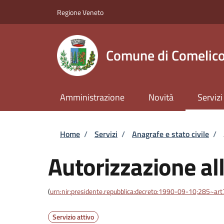
Salta al contenuto principale
Skip to footer content
Regione Veneto
Comune di Comelico
Amministrazione
Novità
Servizi
Briciole di pane
Home
/
Servizi
/
Anagrafe e stato civile
/
Autorizzazione al
(
urn:nir:presidente.repubblica:decreto:1990-09-10;285~ar
Servizio attivo