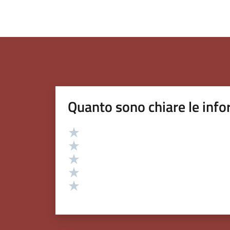
Quanto sono chiare le info
Valutazione
Valuta 5 stelle su 5
Valuta 4 stelle su 5
Valuta 3 stelle su 5
Valuta 2 stelle su 5
Valuta 1 stelle su 5