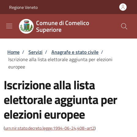
Salta al contenuto principale
Skip to footer content
Regione Veneto
Comune di Comelico
Superiore
Briciole di pane
Home
/
Servizi
/
Anagrafe e stato civile
/
Iscrizione alla lista elettorale aggiunta per elezioni
europee
Iscrizione alla lista
elettorale aggiunta per
elezioni europee
(
urn:nir:stato:decreto.legge:1994-06-24;408~art2
)