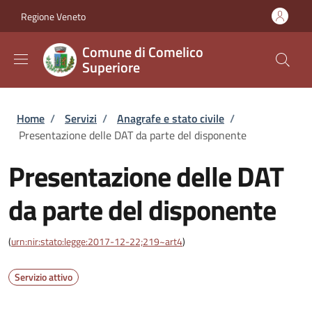
Salta al contenuto principale
Skip to footer content
Regione Veneto
Comune di Comelico
Superiore
Briciole di pane
Home
/
Servizi
/
Anagrafe e stato civile
/
Presentazione delle DAT da parte del disponente
Presentazione delle DAT
da parte del disponente
(
urn:nir:stato:legge:2017-12-22;219~art4
)
Servizio attivo