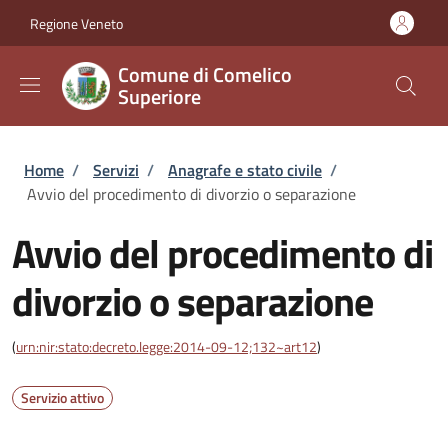
Salta al contenuto principale
Skip to footer content
Regione Veneto
Comune di Comelico
Superiore
Briciole di pane
Home
/
Servizi
/
Anagrafe e stato civile
/
Avvio del procedimento di divorzio o separazione
Avvio del procedimento di
divorzio o separazione
(
urn:nir:stato:decreto.legge:2014-09-12;132~art12
)
Servizio attivo