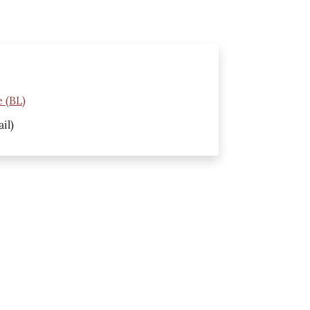
 (BL)
il)