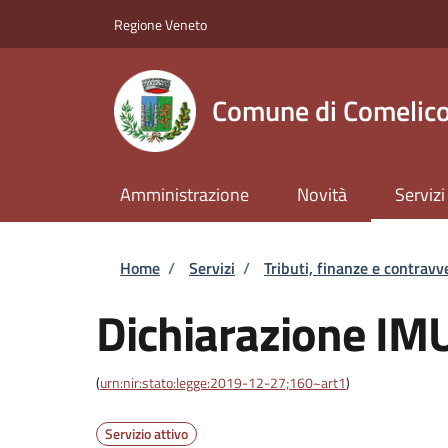
Salta al contenuto principale
Skip to footer content
Regione Veneto
Comune di Comelico
Amministrazione
Novità
Servizi
Briciole di pane
Home
/
Servizi
/
Tributi, finanze e contravv
Dichiarazione IM
(
urn:nir:stato:legge:2019-12-27;160~art1
)
Servizio attivo