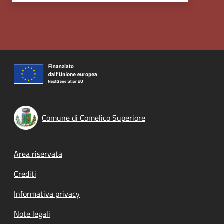
Comune di Comelico Superiore
Footer menu
Area riservata
Crediti
Informativa privacy
Note legali