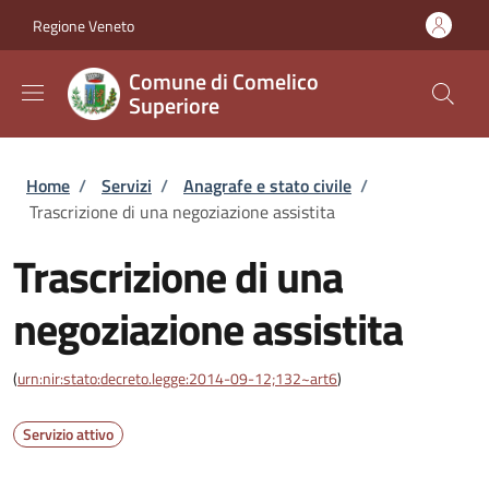
Salta al contenuto principale
Skip to footer content
Regione Veneto
Comune di Comelico
Superiore
Briciole di pane
Home
/
Servizi
/
Anagrafe e stato civile
/
Trascrizione di una negoziazione assistita
Trascrizione di una
negoziazione assistita
(
urn:nir:stato:decreto.legge:2014-09-12;132~art6
)
Servizio attivo