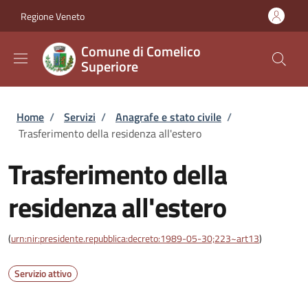
Salta al contenuto principale
Skip to footer content
Regione Veneto
Comune di Comelico
Superiore
Briciole di pane
Home
/
Servizi
/
Anagrafe e stato civile
/
Trasferimento della residenza all'estero
Trasferimento della
residenza all'estero
(
urn:nir:presidente.repubblica:decreto:1989-05-30;223~art13
)
Servizio attivo