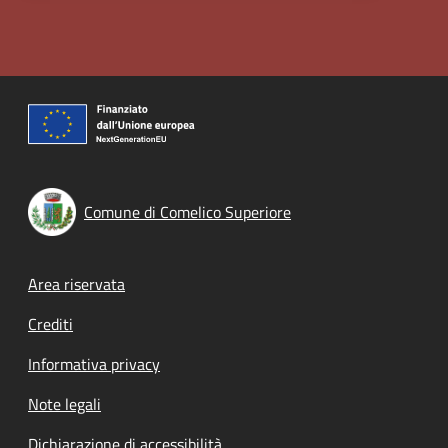
Comune di Comelico Superiore
Footer menu
Area riservata
Crediti
Informativa privacy
Note legali
Dichiarazione di accessibilità